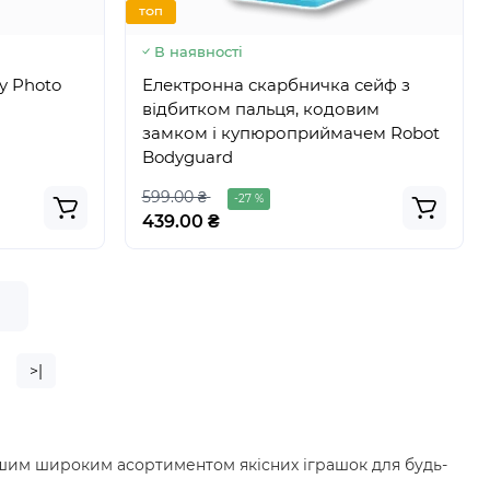
ТОП
В наявності
y Photo
Електронна скарбничка сейф з
відбитком пальця, кодовим
замком і купюроприймачем Robot
Bodyguard
599.00 ₴
-27 %
439.00 ₴
е
>|
нашим широким асортиментом якісних іграшок для будь-