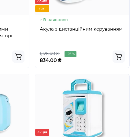
АКЦІЯ
ТОП
В наявності
вими
Акула з дистанційним керуванням
яторі
1,125.00 ₴
-26 %
834.00 ₴
АКЦІЯ