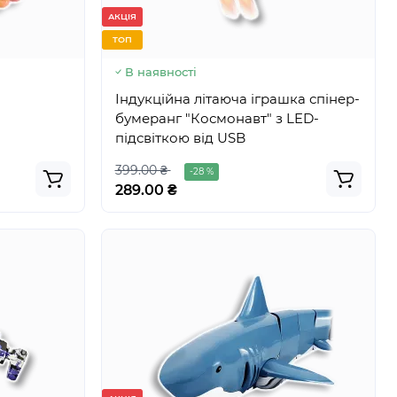
295.00 ₴
-2 %
АКЦІЯ
289.00 ₴
ТОП
В наявності
Індукційна літаюча іграшка спінер-
бумеранг "Космонавт" з LED-
підсвіткою від USB
399.00 ₴
-28 %
289.00 ₴