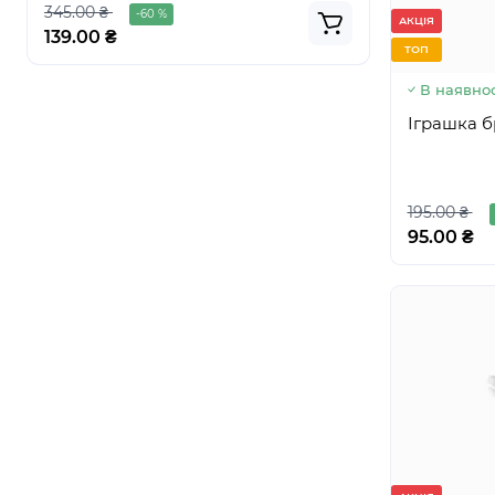
345.00 ₴
395.00 ₴
-60 %
АКЦІЯ
139.00 ₴
269.00 ₴
ТОП
В наявнос
Іграшка б
195.00 ₴
95.00 ₴