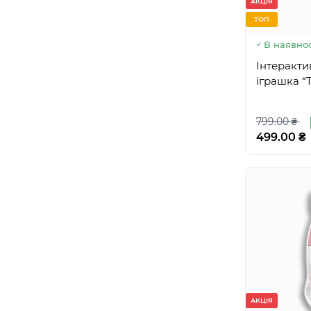
АКЦІЯ
ТОП
В наявнос
Інтеракти
іграшка “
799.00 ₴
499.00 ₴
АКЦІЯ