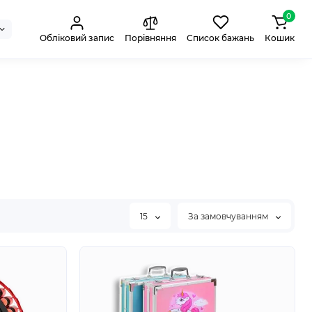
0
Обліковий запис
Порівняння
Список бажань
Кошик
15
За замовчуванням