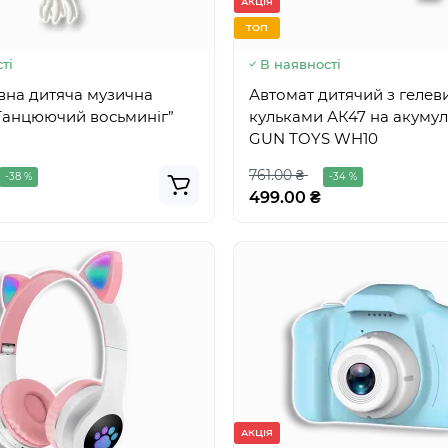
АКЦІЯ
ТОП
ті
В наявності
вна дитяча музична
Автомат дитячий з геле
Танцюючий восьминіг”
кульками АК47 на акумул
GUN TOYS WH10
761.00 ₴
-38 %
-34 %
499.00 ₴
АКЦІЯ