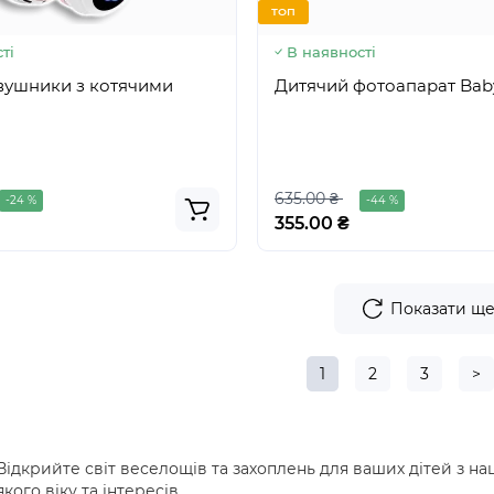
ТОП
ті
В наявності
вушники з котячими
Дитячий фотоапарат Bab
635.00 ₴
-24 %
-44 %
355.00 ₴
Показати щ
1
2
3
>
Відкрийте світ веселощів та захоплень для ваших дітей з 
якого віку та інтересів