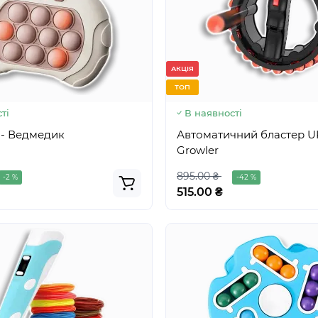
АКЦІЯ
ТОП
ті
В наявності
o - Ведмедик
Автоматичний бластер 
Growler
895.00 ₴
-2 %
-42 %
515.00 ₴