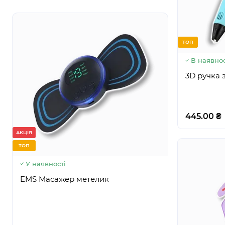
ТОП
В наявнос
3D ручка 
445.00 ₴
АКЦІЯ
АКЦІЯ
ТОП
ТОП
У наявності
У наявнос
EMS Масажер метелик
EMS Трена