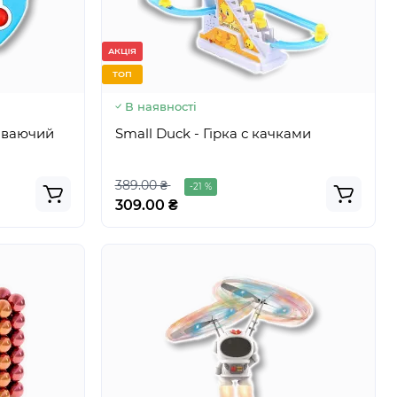
АКЦІЯ
ТОП
В наявності
виваючий
Small Duck - Гірка с качками
389.00 ₴
-21 %
309.00 ₴
АКЦІЯ
ТОП
У наявності
виваючий
Pop-it Pro - Ведмедик