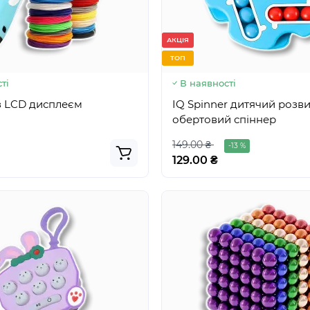
АКЦІЯ
ТОП
ті
В наявності
з LCD дисплеєм
IQ Spinner дитячий роз
обертовий спіннер
149.00 ₴
-13 %
129.00 ₴
АКЦІЯ
ТОП
ті
У наявності
жер Gym Patch 3 в 1
IQ Spinner дитячий роз
обертовий спіннер