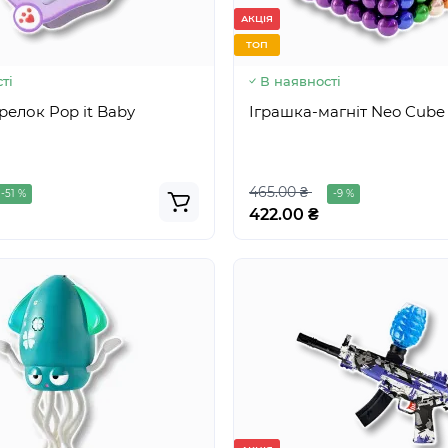
149.00 ₴
-32 %
-13 %
АКЦІЯ
129.00 ₴
ТОП
ті
В наявності
релок Pop it Baby
Іграшка-магніт Neo Cube
465.00 ₴
-51 %
-9 %
422.00 ₴