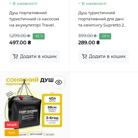
В наявності
В наявності
Душ портативний
Душ туристичний
туристичний із насосом
портативний для дачі
на акумуляторі Travel
та кемпінгу Supretto 20
shower
л
1,299.00 ₴
399.00 ₴
-62 %
-28 %
497.00 ₴
289.00 ₴
Додати в кошик
Додати в кошик
АКЦІЯ
ТОП