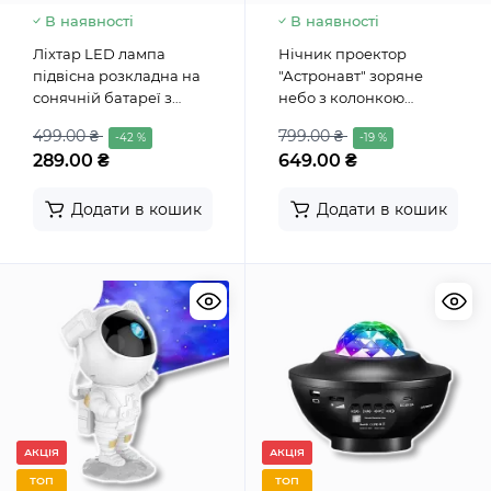
В наявності
В наявності
Ліхтар LED лампа
Нічник проектор
підвісна розкладна на
"Астронавт" зоряне
сонячній батареї з
небо з колонкою
акумулятором
Bluetooth та пультом
499.00 ₴
799.00 ₴
-42 %
-19 %
Cosmic Nightlight
289.00 ₴
649.00 ₴
Додати в кошик
Додати в кошик
АКЦІЯ
АКЦІЯ
ТОП
ТОП