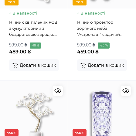
ТОП
ТОП
В наявності
В наявності
Нічник світильник RGB
Нічник-проектор
акумуляторний з
зоряного неба
бездротовою зарядкою
"Астронавт" сидячий
і Bluetooth колонкою G3
світлодіодний з пультом
599.00 ₴
599.00 ₴
-18 %
-23 %
489.00 ₴
459.00 ₴
Додати в кошик
Додати в кошик
АКЦІЯ
АКЦІЯ