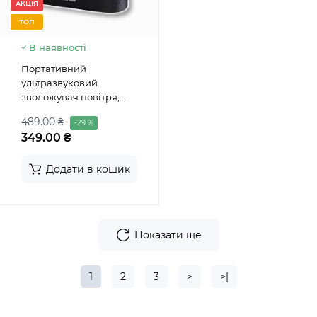
АКЦІЯ
ТОП
В наявності
Портативний
ультразвуковий
зволожувач повітря,
аромадифузор з
489.00 ₴
-29 %
ефектом "Полум'я"
349.00 ₴
Додати в кошик
Показати ще
1
2
3
>
>|