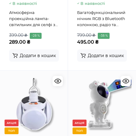
В наявності
В наявності
Атмосферна
Багатофункціональний
проекційна лампа-
нічник RGB з Bluetooth
світильник для cелфі з
колонкою, радіо та
ефектом "Захід сонця"
бездротовою зарядкою
399.00 ₴
799.00 ₴
-28 %
-38 %
USB Sunset Lamp
BT2301W
289.00 ₴
495.00 ₴
Додати в кошик
Додати в кошик
АКЦІЯ
АКЦІЯ
ТОП
ТОП