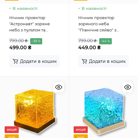
В наявності
В наявності
Нічник проектор
Нічник проектор
"Астронавт" зоряне
зоряного неба
небо з пультом та
"Північне сяйво" з
підставкою Cosmic
Bluetooth колонкою
799.00 ₴
799.00 ₴
-38 %
-44 %
Nightlight
499.00 ₴
449.00 ₴
Додати в кошик
Додати в кошик
АКЦІЯ
АКЦІЯ
ТОП
ТОП