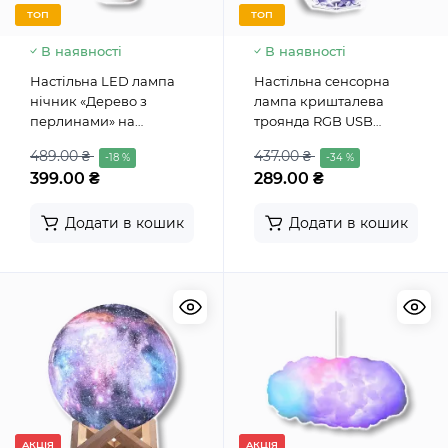
ТОП
ТОП
В наявності
В наявності
Настільна LED лампа
Настільна сенсорна
нічник «Дерево з
лампа кришталева
перлинами» на
троянда RGB USB
батарейках та USB
Crystal Lamp
489.00 ₴
437.00 ₴
-18 %
-34 %
399.00 ₴
289.00 ₴
Додати в кошик
Додати в кошик
АКЦІЯ
АКЦІЯ