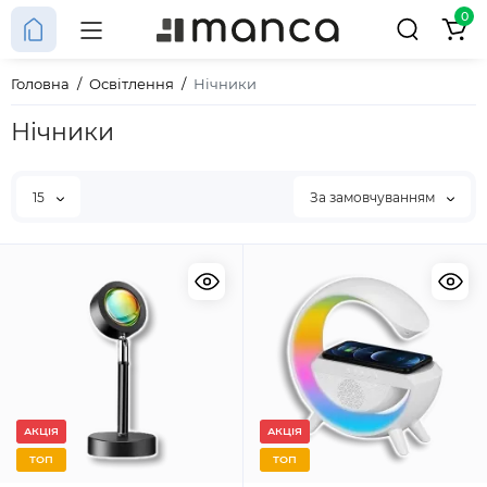
0
Головна
Освітлення
Нічники
Нічники
15
За замовчуванням
АКЦІЯ
АКЦІЯ
ТОП
ТОП