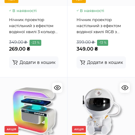
В наявності
В наявності
Нічник проектор
Нічник проектор
настільний з ефектом
настільний з ефектом
водяної хвилі 3 кольори
водяної хвилі RGB з
USB Dynamic Water
пультом Dynamic Water
349.00 ₴
399.00 ₴
-23 %
-13 %
Pattern Light
Pattern Light
269.00 ₴
349.00 ₴
Додати в кошик
Додати в кошик
АКЦІЯ
АКЦІЯ