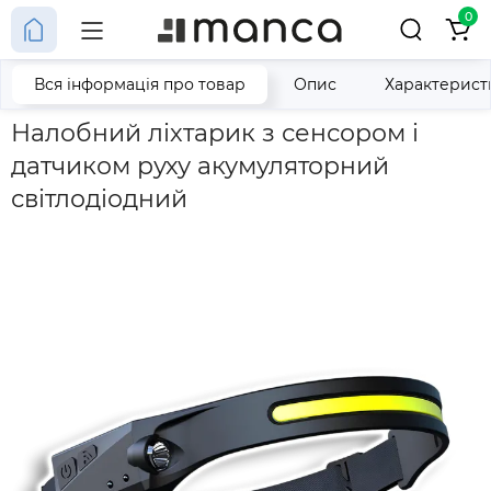
0
Вся інформація про товар
Опис
Характерист
Головна
Налобний ліхтарик з сенсором і датчиком руху акум
Налобний ліхтарик з сенсором і
датчиком руху акумуляторний
світлодіодний