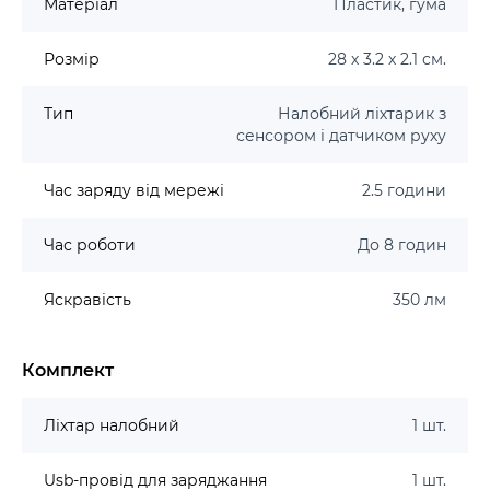
Матеріал
Пластик, гума
Розмір
28 х 3.2 х 2.1 см.
Тип
Налобний ліхтарик з
сенсором і датчиком руху
Час заряду від мережі
2.5 години
Час роботи
До 8 годин
Яскравість
350 лм
Комплект
Ліхтар налобний
1 шт.
Usb-провід для заряджання
1 шт.