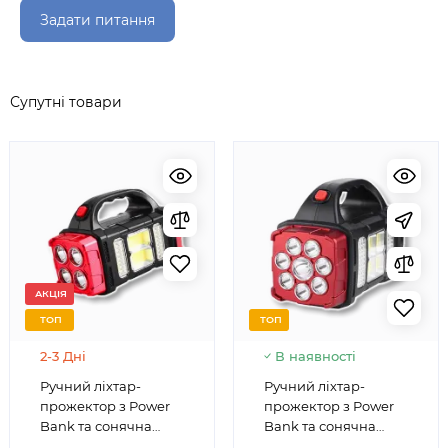
Задати питання
Супутні товари
АКЦІЯ
ТОП
ТОП
2-3 Дні
В наявності
Ручний ліхтар-
Ручний ліхтар-
прожектор з Power
прожектор з Power
Bank та сонячна
Bank та сонячна
панель 25W HB-2678
панель 38W HB-1678