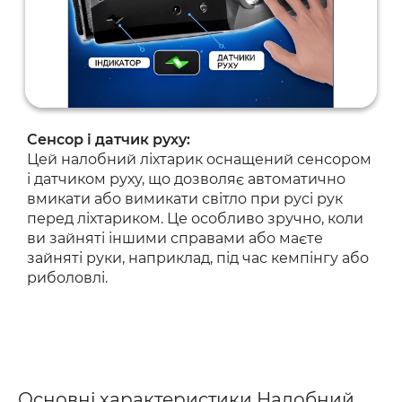
Сенсор і датчик руху:
Цей налобний ліхтарик оснащений сенсором
і датчиком руху, що дозволяє автоматично
вмикати або вимикати світло при русі рук
перед ліхтариком. Це особливо зручно, коли
ви зайняті іншими справами або маєте
зайняті руки, наприклад, під час кемпінгу або
риболовлі.
Основні характеристики Налобний