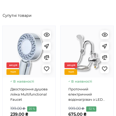
Супутні товари
АКЦІЯ
АКЦІЯ
ТОП
ТОП
В наявності
В наявності
Двостороння душова
Проточний
лійка Multifunctional
електричний
Faucet
водонагрівач з LED
екраном і з душовою
199.00 ₴
999.00 ₴
20 %
-32 %
лійкою Delimano RX-
239.00 ₴
675.00 ₴
018