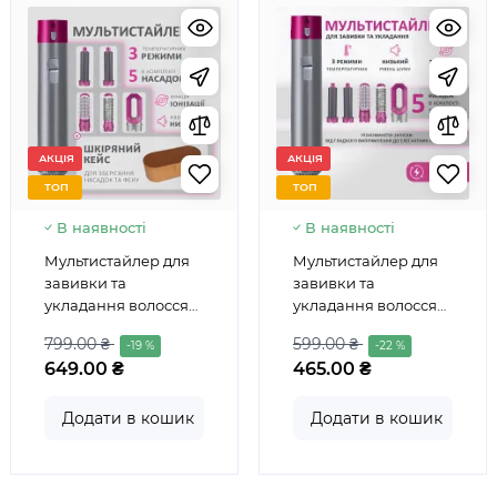
АКЦІЯ
АКЦІЯ
ТОП
ТОП
В наявності
В наявності
Мультистайлер для
Мультистайлер для
завивки та
завивки та
укладання волосся
укладання волосся
5в1 + Кейс чохол HAIR
5в1 Hot Air Styler
799.00 ₴
599.00 ₴
-19 %
-22 %
BRUSH
649.00 ₴
465.00 ₴
Додати в кошик
Додати в кошик