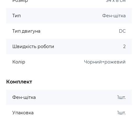
Розмір
34 х 8 см
Тип
Фен-щітка
Тип двигуна
DC
Швидкість роботи
2
Колір
Чорний+рожевий
Комплект
Фен-щітка
1шт.
Упаковка
1шт.