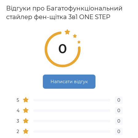
Відгуки про Багатофункціональний
стайлер фен-щітка 3в1 ONE STEP
0
Написати відгук
5
0
4
0
3
0
2
0