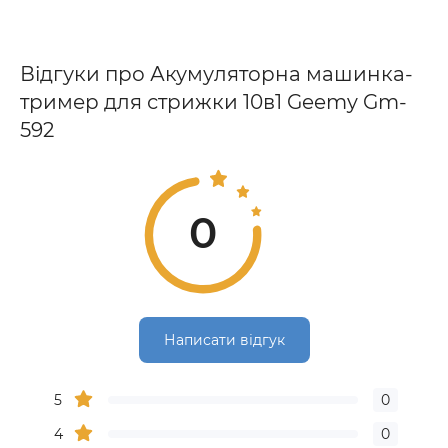
Відгуки про Акумуляторна машинка-
тример для стрижки 10в1 Geemy Gm-
592
0
Написати відгук
5
0
4
0