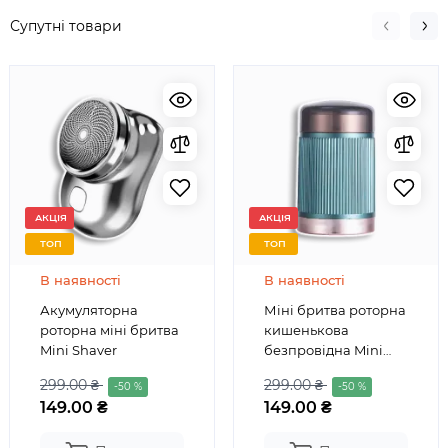
Супутні товари
АКЦІЯ
АКЦІЯ
ТОП
ТОП
В наявності
В наявності
Акумуляторна
Міні бритва роторна
роторна міні бритва
кишенькова
Mini Shaver
безпровідна Mini
shawer Blawless
299.00 ₴
299.00 ₴
-50 %
-50 %
149.00 ₴
149.00 ₴