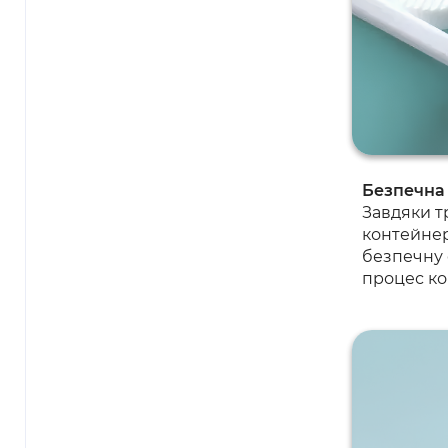
Безпечна
Завдяки т
контейнер
безпечну 
процес ко