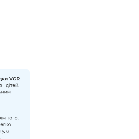
адки VGR
і дітей.
льним
ім того,
легко
у, а
.