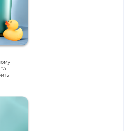
ному
 та
бить