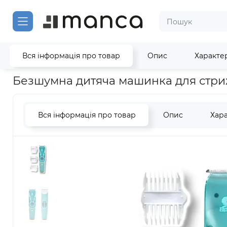
Вся інформація про товар
Опис
Характе
Головна
Безшумна дитяча машинка для стрижки дітей і немо
Безшумна дитяча машинка для стрижк
Вся інформація про товар
Опис
Хар