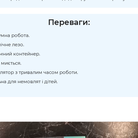
Переваги:
умна робота.
ічне лезо.
умний контейнер.
 миється.
улятор з тривалим часом роботи.
ьна для немовлят і дітей.