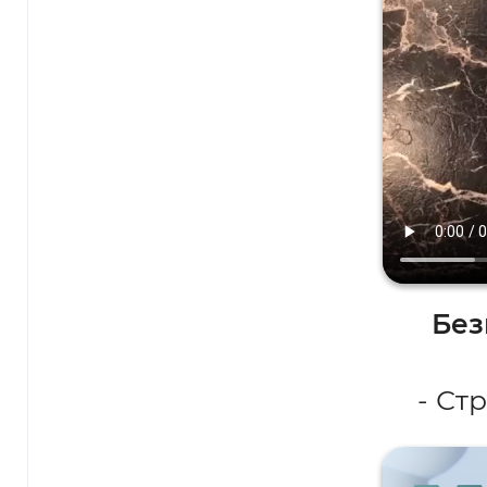
Без
- Ст