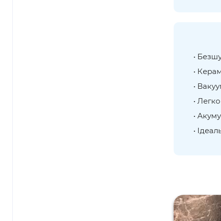
• Безш
• Керам
• Ваку
• Легко
• Акум
• Ідеал