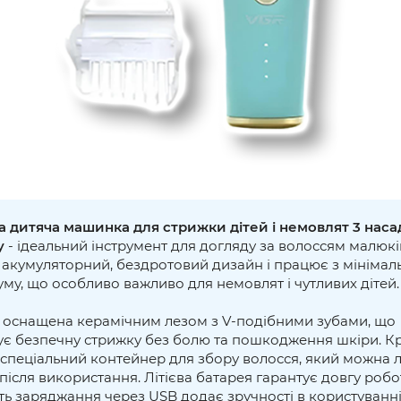
 дитяча машинка для стрижки дітей і немовлят 3 нас
by
- ідеальний інструмент для догляду за волоссям малюків 
 акумуляторний, бездротовий дизайн і працює з мініма
му, що особливо важливо для немовлят і чутливих дітей.
оснащена керамічним лезом з V-подібними зубами, що
ує безпечну стрижку без болю та пошкодження шкіри. Кр
 спеціальний контейнер для збору волосся, який можна 
після використання. Літієва батарея гарантує довгу робот
ь заряджання через USB додає зручності в користуванні