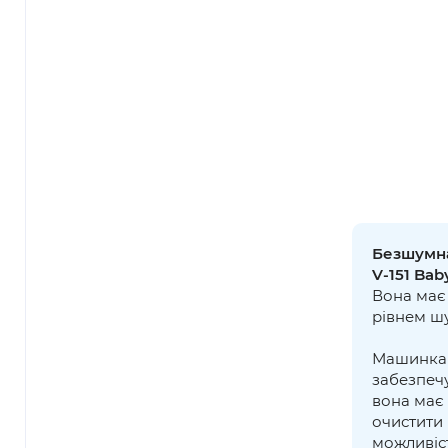
Безшумна
V-151 Ba
Вона має
рівнем шу
Машинка 
забезпеч
вона має
очистити 
можливіст