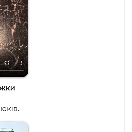
ижки
юків.