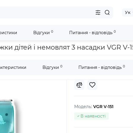
Ук
0
0
ристики
Відгуки
Питання - відповідь
влят 3 насадки VGR V-151 Baby
и дітей і немовлят 3 насадки VGR V-1
0
0
актеристики
Відгуки
Питання - відповідь
Модель:
VGR V-151
В наявності