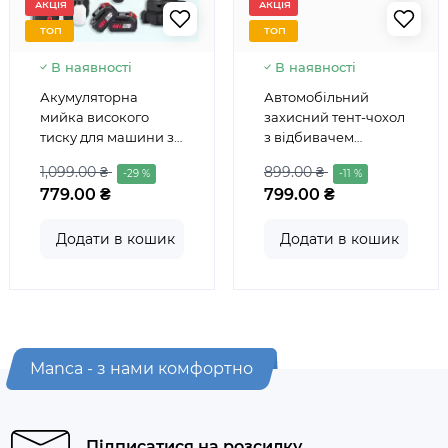
АКЦІЯ
АКЦІЯ
ТОП
ТОП
В наявності
В наявності
Акумуляторна
Автомобільний
мийка високого
захисний тент-чохол
тиску для машини з
з відбивачем
кейсом на два
водонепроникний
1,099.00 ₴
899.00 ₴
-29 %
-11 %
акумулятори 48V
540х175х120 см
779.00 ₴
799.00 ₴
Додати в кошик
Додати в кошик
Manca - з нами комфортно
Підписатися на розсилку